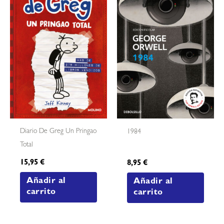
Diario De Greg Un Pringao
1984
Total
15,95
€
8,95
€
Añadir al
Añadir al
carrito
carrito