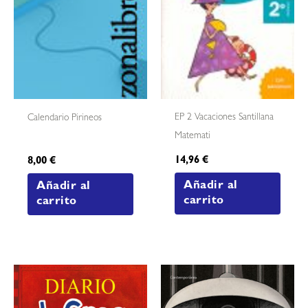
EP 2 Vacaciones Santillana
Calendario Pirineos
Matemati
14,96
€
8,00
€
Añadir al
Añadir al
carrito
carrito