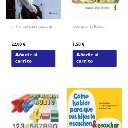
El Tiempo Entre Costuras
Operaciones Rubio 1
22,00
€
1,50
€
Añadir al
Añadir al
carrito
carrito