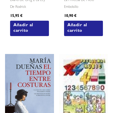
Diario De Greg 2 La Ley
La Princesa De Hielo
De Rodrick
Embolsillo
15,95
€
10,90
€
Añadir al
Añadir al
carrito
carrito