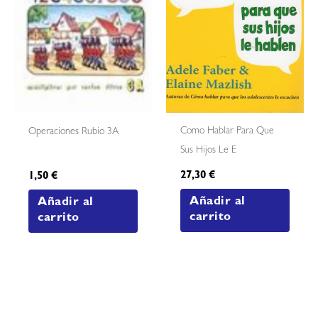
Como Hablar Para Que
Operaciones Rubio 3A
Sus Hijos Le E
27,30
€
1,50
€
Añadir al
Añadir al
carrito
carrito