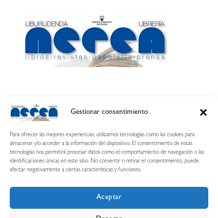
Gestionar consentimiento
Calle Esquíroz, 27
31007 Pamplona ·
(Cómo llegar)
Para ofrecer las mejores experiencias, utilizamos tecnologías como las cookies para
687 54 31 70
almacenar y/o acceder a la información del dispositivo. El consentimiento de estas
tecnologías nos permitirá procesar datos como el comportamiento de navegación o las
nerearetamonge@gmail.com
identificaciones únicas en este sitio. No consentir o retirar el consentimiento, puede
afectar negativamente a ciertas características y funciones.
Aceptar
Copyright © 2026 Librería Nerea