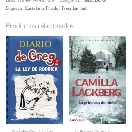
ISBN:
978-84-947467-5-8
Categorías:
Poesia
,
Libros
Etiquetas:
Castellano
,
Phaidon Press Limited
Productos relacionados