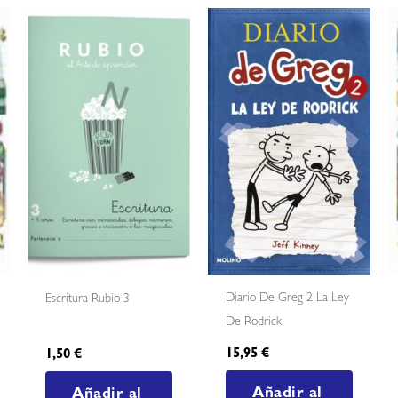
Diario De Greg 2 La Ley
Escritura Rubio 3
De Rodrick
15,95
€
1,50
€
Añadir al
Añadir al