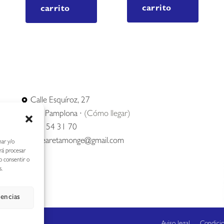
carrito
carrito
Calle Esquíroz, 27
31007 Pamplona ·
(Cómo llegar)
687 54 31 70
nerearetamonge@gmail.com
nar y/o
irá procesar
o consentir o
s.
rencias
Aviso legal
Condici