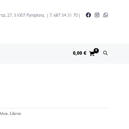
roz, 27, 31007 Pamplona, | T.
687 54 31 70
|
0,00
€
 Años
,
Libros