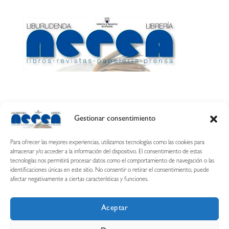
Gestionar consentimiento
Calle Esquíroz, 27
31007 Pamplona ·
(Cómo llegar)
Para ofrecer las mejores experiencias, utilizamos tecnologías como las cookies para
687 54 31 70
almacenar y/o acceder a la información del dispositivo. El consentimiento de estas
tecnologías nos permitirá procesar datos como el comportamiento de navegación o las
nerearetamonge@gmail.com
identificaciones únicas en este sitio. No consentir o retirar el consentimiento, puede
afectar negativamente a ciertas características y funciones.
Aceptar
Copyright © 2026 Librería Nerea