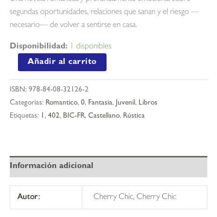
segundas oportunidades, relaciones que sanan y el riesgo —
necesario— de volver a sentirse en casa.
Disponibilidad:
1 disponibles
Giulia,
Añadir al carrito
el
amor
ISBN:
978-84-08-32126-2
y
Categorías:
Romantico
,
0
,
Fantasia
,
Juvenil
,
Libros
un
Etiquetas:
1
,
402
,
BIC-FR
,
Castellano
,
Rústica
puñado
de
lavanda
cantidad
Información adicional
Autor:
Cherry Chic, Cherry Chic