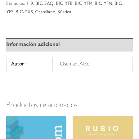
palabras
Etiquetas:
1
,
9
,
BIC-5AQ
,
BIC-YFB
,
BIC-YFM
,
BIC-YFN
,
BIC-
cantidad
YFS
,
BIC-YXS
,
Castellano
,
Rústica
Información adicional
Autor:
Oseman, Alice
Productos relacionados