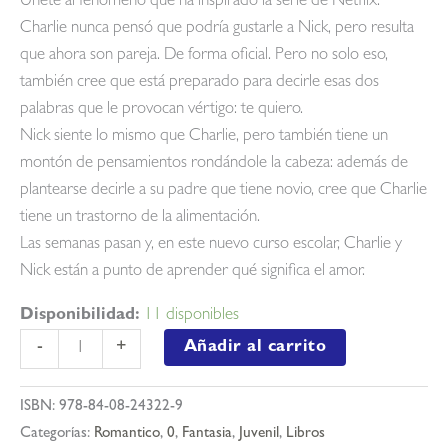
Únete al fenómeno que ha inspirado la serie de Netflix.
Charlie nunca pensó que podría gustarle a Nick, pero resulta
que ahora son pareja. De forma oficial. Pero no solo eso,
también cree que está preparado para decirle esas dos
palabras que le provocan vértigo: te quiero.
Nick siente lo mismo que Charlie, pero también tiene un
montón de pensamientos rondándole la cabeza: además de
plantearse decirle a su padre que tiene novio, cree que Charlie
tiene un trastorno de la alimentación.
Las semanas pasan y, en este nuevo curso escolar, Charlie y
Nick están a punto de aprender qué significa el amor.
Disponibilidad:
11 disponibles
Heartstopper
Añadir al carrito
-
+
4.
más
ISBN:
978-84-08-24322-9
que
Categorías:
Romantico
,
0
,
Fantasia
,
Juvenil
,
Libros