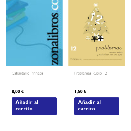
Calendario Pirineos
Problemas Rubio 12
8,00
€
1,50
€
Añadir al
Añadir al
carrito
carrito