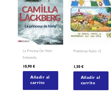
La Princesa De Hielo
Problemas Rubio 10
Embolsillo
10,90
€
1,50
€
Añadir al
Añadir al
carrito
carrito