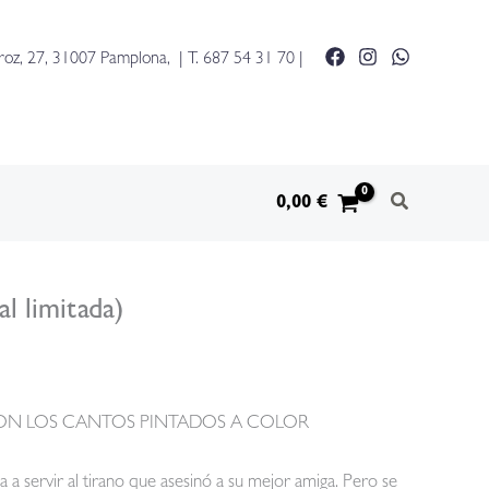
roz, 27, 31007 Pamplona, | T.
687 54 31 70
|
0,00
€
l limitada)
 CON LOS CANTOS PINTADOS A COLOR
 a servir al tirano que asesinó a su mejor amiga. Pero se