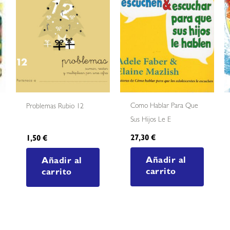
Como Hablar Para Que
Problemas Rubio 12
Sus Hijos Le E
27,30
€
1,50
€
Añadir al
Añadir al
carrito
carrito