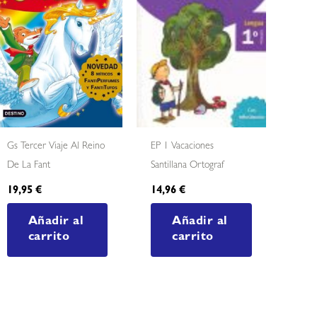
Gs Tercer Viaje Al Reino
EP 1 Vacaciones
De La Fant
Santillana Ortograf
19,95
€
14,96
€
Añadir al
Añadir al
carrito
carrito