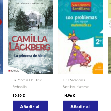
La Princesa De Hielo
EP 2 Vacaciones
Embolsillo
Santillana Matemati
10,90
€
14,96
€
Añadir al
Añadir al