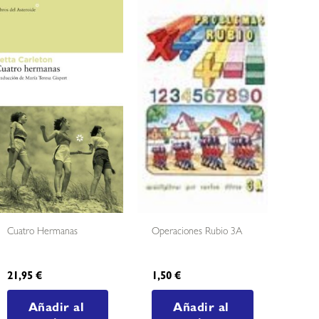
Cuatro Hermanas
Operaciones Rubio 3A
21,95
€
1,50
€
Añadir al
Añadir al