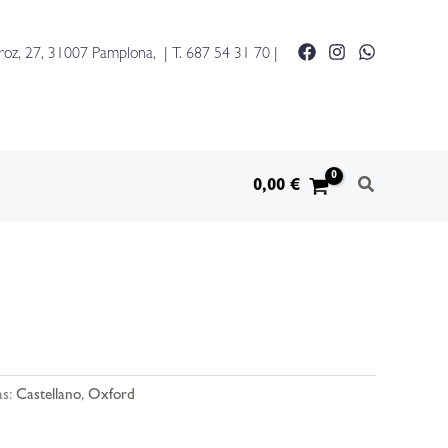
roz, 27, 31007 Pamplona, | T.
687 54 31 70
|
0,00
€
as:
Castellano
,
Oxford