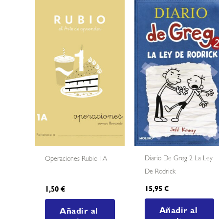
Diario De Greg 2 La Ley
Operaciones Rubio 1A
De Rodrick
15,95
€
1,50
€
Añadir al
Añadir al