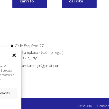
carrito
carrito
Calle Esquíroz, 27
31007 Pamplona ·
(Cómo llegar)
687 54 31 70
nerearetamonge@gmail.com
nar y/o
irá procesar
o consentir o
s.
rencias
Aviso legal
Condici