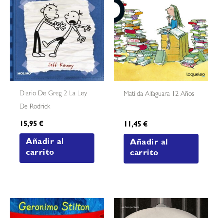
Diario De Greg 2 La Ley
Matilda Alfaguara 12 Años
De Rodrick
15,95
€
11,45
€
Añadir al
Añadir al
carrito
carrito