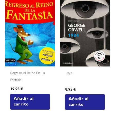
Regreso Al Reino De La
1984
Fantasía
19,95
€
8,95
€
Añadir al
Añadir al
carrito
carrito