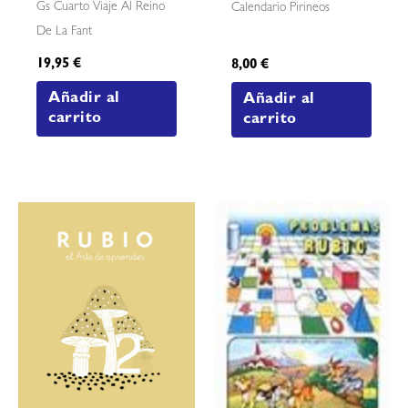
Gs Cuarto Viaje Al Reino
Calendario Pirineos
De La Fant
19,95
€
8,00
€
Añadir al
Añadir al
carrito
carrito