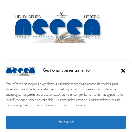
Gestionar consentimiento
Calle Esquíroz, 27
31007 Pamplona ·
(Cómo llegar)
Para ofrecer las mejores experiencias, utilizamos tecnologías como las cookies para
687 54 31 70
almacenar y/o acceder a la información del dispositivo. El consentimiento de estas
tecnologías nos permitirá procesar datos como el comportamiento de navegación o las
nerearetamonge@gmail.com
identificaciones únicas en este sitio. No consentir o retirar el consentimiento, puede
afectar negativamente a ciertas características y funciones.
Aceptar
Copyright © 2026 Librería Nerea