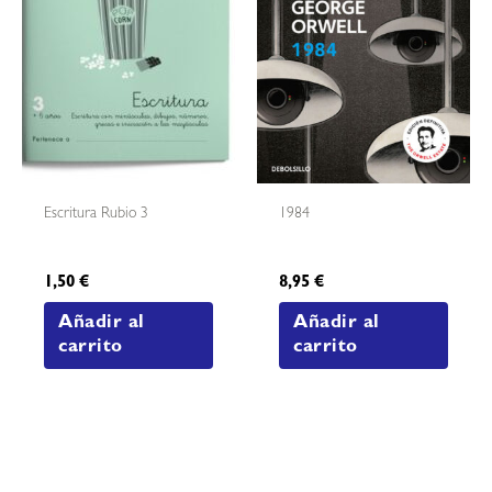
Escritura Rubio 3
1984
1,50
€
8,95
€
Añadir al
Añadir al
carrito
carrito