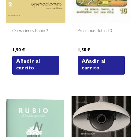
Operaciones Rubio 2
Problemas Rubio 10
1,50
€
1,50
€
Añadir al
Añadir al
carrito
carrito