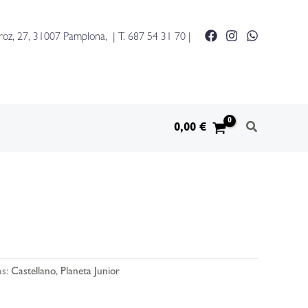
roz, 27, 31007 Pamplona, | T.
687 54 31 70
|
0,00
€
as:
Castellano
,
Planeta Junior