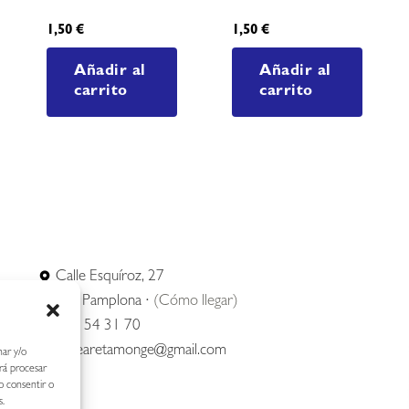
1,50
€
1,50
€
Añadir al
Añadir al
carrito
carrito
Calle Esquíroz, 27
31007 Pamplona ·
(Cómo llegar)
687 54 31 70
nerearetamonge@gmail.com
nar y/o
irá procesar
o consentir o
s.