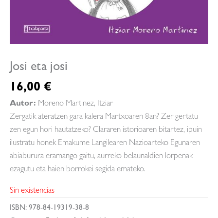
Josi eta josi
16,00
€
Autor:
Moreno Martinez, Itziar
Zergatik ateratzen gara kalera Martxoaren 8an? Zer gertatu
zen egun hori hautatzeko? Clararen istorioaren bitartez, ipuin
ilustratu honek Emakume Langilearen Nazioarteko Egunaren
abiaburura eramango gaitu, aurreko belaunaldien lorpenak
ezagutu eta haien borrokei segida emateko.
Sin existencias
ISBN:
978-84-19319-38-8