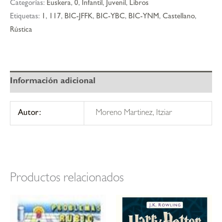
Categorías:
Euskera
,
0
,
Infantil
,
Juvenil
,
Libros
Etiquetas:
1
,
117
,
BIC-JFFK
,
BIC-YBC
,
BIC-YNM
,
Castellano
,
Rústica
Información adicional
Autor:
Moreno Martinez, Itziar
Productos relacionados