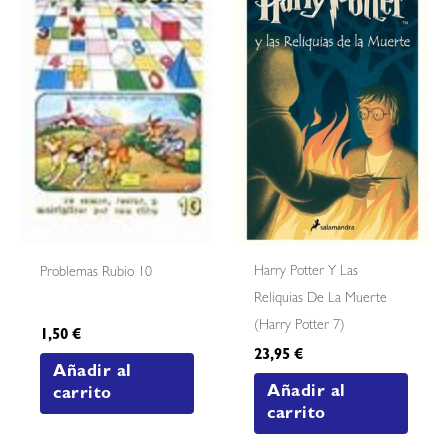
Harry Potter Y Las
Problemas Rubio 10
Reliquias De La Muerte
(harry Potter 7)
1,50
€
23,95
€
Añadir al
Añadir al
carrito
carrito