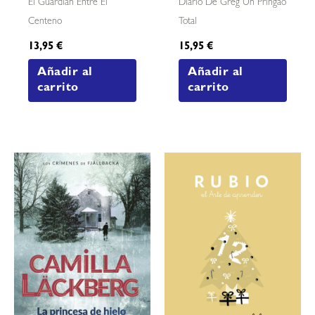
El Guardián Entre El
Diario De Greg Un Pringao
Centeno
Total
13,95
€
15,95
€
Añadir al
Añadir al
carrito
carrito