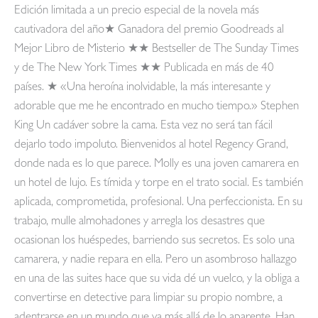
Edición limitada a un precio especial de la novela más
cautivadora del año★ Ganadora del premio Goodreads al
Mejor Libro de Misterio ★★ Bestseller de The Sunday Times
y de The New York Times ★★ Publicada en más de 40
países. ★ «Una heroína inolvidable, la más interesante y
adorable que me he encontrado en mucho tiempo.» Stephen
King Un cadáver sobre la cama. Esta vez no será tan fácil
dejarlo todo impoluto. Bienvenidos al hotel Regency Grand,
donde nada es lo que parece. Molly es una joven camarera en
un hotel de lujo. Es tímida y torpe en el trato social. Es también
aplicada, comprometida, profesional. Una perfeccionista. En su
trabajo, mulle almohadones y arregla los desastres que
ocasionan los huéspedes, barriendo sus secretos. Es solo una
camarera, y nadie repara en ella. Pero un asombroso hallazgo
en una de las suites hace que su vida dé un vuelco, y la obliga a
convertirse en detective para limpiar su propio nombre, a
adentrarse en un mundo que va más allá de lo aparente. Han