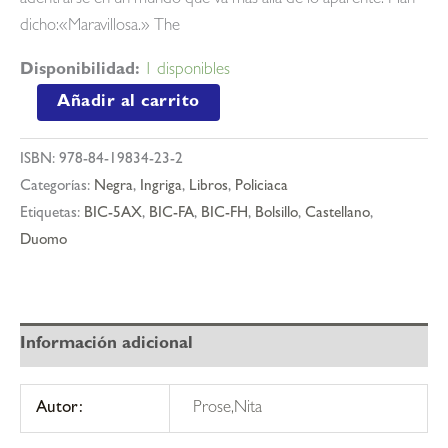
dicho:«Maravillosa.» The
Disponibilidad:
1 disponibles
La
Añadir al carrito
camarera
cantidad
ISBN:
978-84-19834-23-2
Categorías:
Negra
,
Ingriga
,
Libros
,
Policiaca
Etiquetas:
BIC-5AX
,
BIC-FA
,
BIC-FH
,
Bolsillo
,
Castellano
,
Duomo
Información adicional
Autor:
Prose,Nita