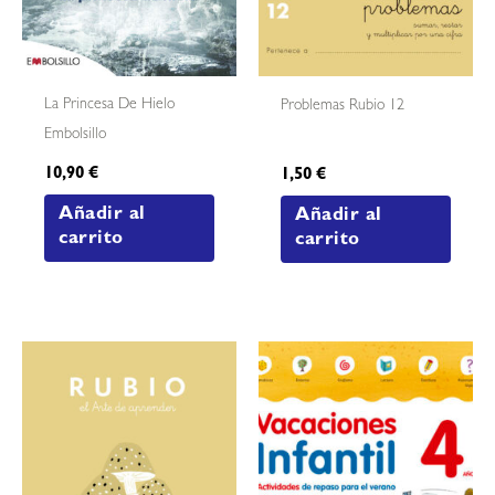
La Princesa De Hielo
Problemas Rubio 12
Embolsillo
10,90
€
1,50
€
Añadir al
Añadir al
carrito
carrito