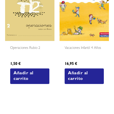
Operaciones Rubio 2
Vacaciones Infantil 4 Años
1,50
€
16,95
€
Añadir al
Añadir al
carrito
carrito