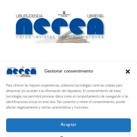
Gestionar consentimiento
Calle Esquíroz, 27
31007 Pamplona ·
(Cómo llegar)
Para ofrecer las mejores experiencias, utilizamos tecnologías como las cookies para
687 54 31 70
almacenar y/o acceder a la información del dispositivo. El consentimiento de estas
tecnologías nos permitirá procesar datos como el comportamiento de navegación o las
nerearetamonge@gmail.com
identificaciones únicas en este sitio. No consentir o retirar el consentimiento, puede
afectar negativamente a ciertas características y funciones.
Aceptar
Copyright © 2026 Librería Nerea