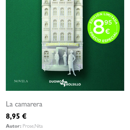
La camarera
8,95
€
Autor:
Prose,Nita