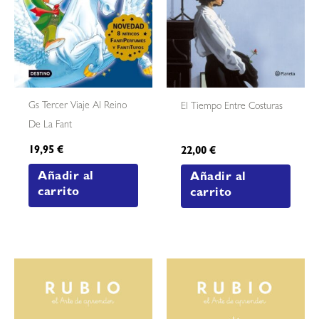
Gs Tercer Viaje Al Reino
El Tiempo Entre Costuras
De La Fant
19,95
€
22,00
€
Añadir al
Añadir al
carrito
carrito