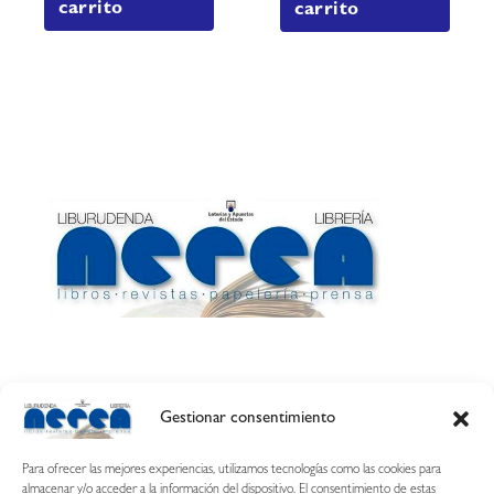
carrito
carrito
Gestionar consentimiento
Calle Esquíroz, 27
31007 Pamplona ·
(Cómo llegar)
Para ofrecer las mejores experiencias, utilizamos tecnologías como las cookies para
687 54 31 70
almacenar y/o acceder a la información del dispositivo. El consentimiento de estas