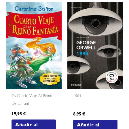
Gs Cuarto Viaje Al Reino
1984
De La Fant
19,95
€
8,95
€
Añadir al
Añadir al