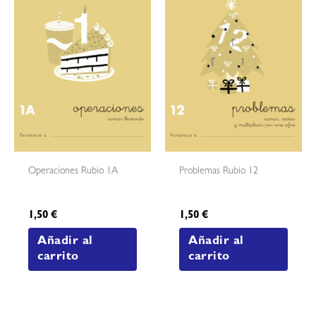
Operaciones Rubio 1A
Problemas Rubio 12
1,50
€
1,50
€
Añadir al
Añadir al
carrito
carrito