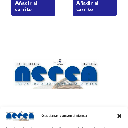
Añadir al
Añadir al
carrito
carrito
Gestionar consentimiento
Calle Esquíroz, 27
31007 Pamplona ·
(Cómo llegar)