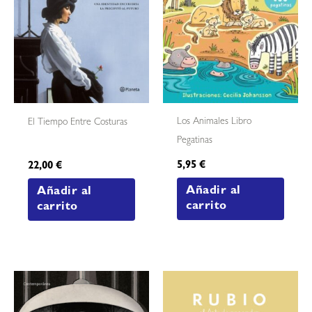
Los Animales Libro
El Tiempo Entre Costuras
Pegatinas
5,95
€
22,00
€
Añadir al
Añadir al
carrito
carrito