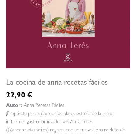
La cocina de anna recetas fáciles
22,90
€
Autor:
Anna Recetas Fáciles
¡Prepárate para saborear los platos estrella de la mejor
influencer gastronómica del país!Anna Terés
(@annarecetasfaciles) regresa con un nuevo libro repleto de