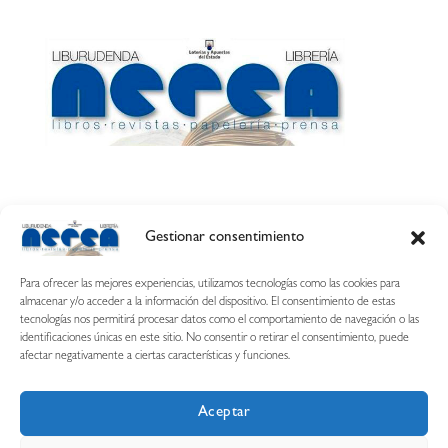
Gestionar consentimiento
Calle Esquíroz, 27
31007 Pamplona ·
(Cómo llegar)
Para ofrecer las mejores experiencias, utilizamos tecnologías como las cookies para
687 54 31 70
almacenar y/o acceder a la información del dispositivo. El consentimiento de estas
tecnologías nos permitirá procesar datos como el comportamiento de navegación o las
nerearetamonge@gmail.com
identificaciones únicas en este sitio. No consentir o retirar el consentimiento, puede
afectar negativamente a ciertas características y funciones.
Aceptar
Copyright © 2026 Librería Nerea