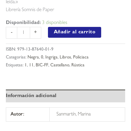
leída.»
Librería Somnis de Paper
Disponibilidad:
3 disponibles
La
Añadir al carrito
-
+
doble
desaparición
ISBN:
979-13-87640-01-9
de
Categorías:
Negra
,
0
,
Ingriga
,
Libros
,
Policiaca
abril
Etiquetas:
1
,
11
,
BIC-FF
,
Castellano
,
Rústica
del
pino
cantidad
Información adicional
Autor:
Sanmartín, Marina