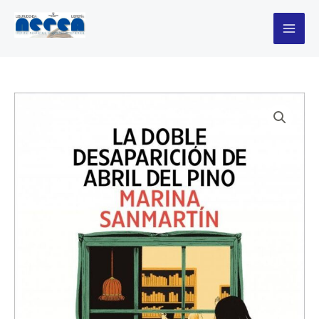
Ir
desaparición
al
de
contenido
abril
del
pino
cantidad