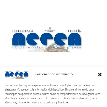
Gestionar consentimiento
Calle Esquíroz, 27
31007 Pamplona ·
(Cómo llegar)
Para ofrecer las mejores experiencias, utilizamos tecnologías como las cookies para
687 54 31 70
almacenar y/o acceder a la información del dispositivo. El consentimiento de estas
tecnologías nos permitirá procesar datos como el comportamiento de navegación o las
nerearetamonge@gmail.com
identificaciones únicas en este sitio. No consentir o retirar el consentimiento, puede
afectar negativamente a ciertas características y funciones.