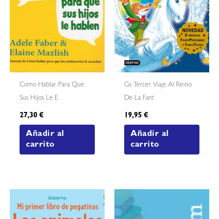
Como Hablar Para Que
Gs Tercer Viaje Al Reino
Sus Hijos Le E
De La Fant
27,30
€
19,95
€
Añadir al
Añadir al
carrito
carrito