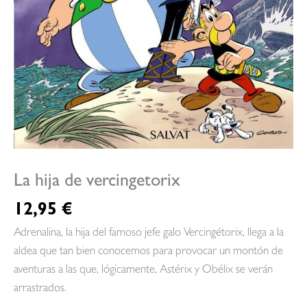
La hija de vercingetorix
12,95
€
Adrenalina, la hija del famoso jefe galo Vercingétorix, llega a la
aldea que tan bien conocemos para provocar un montón de
aventuras a las que, lógicamente, Astérix y Obélix se verán
arrastrados.