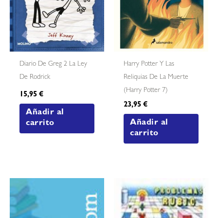
Diario De Greg 2 La Ley
Harry Potter Y Las
De Rodrick
Reliquias De La Muerte
(harry Potter 7)
15,95
€
23,95
€
Añadir al
Añadir al
carrito
carrito