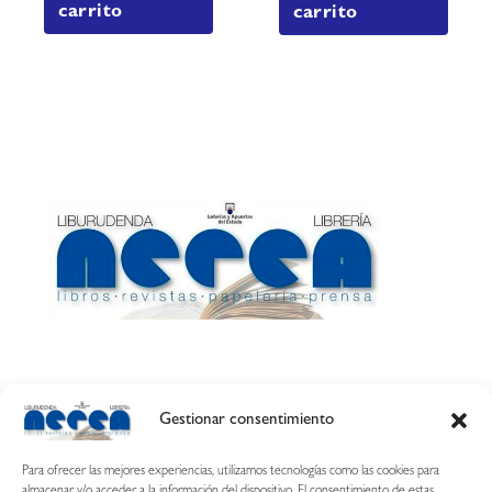
carrito
carrito
Gestionar consentimiento
Calle Esquíroz, 27
31007 Pamplona ·
(Cómo llegar)
Para ofrecer las mejores experiencias, utilizamos tecnologías como las cookies para
687 54 31 70