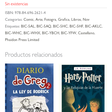
Sin existencias
ISBN:
978-84-696-2621-4
Categorías:
Comic
,
Arte
,
Fotogra
,
Grafica
,
Libros
,
Nov
Etiquetas:
BIC-5AL
,
BIC-5AQ
,
BIC-5HC
,
BIC-5HF
,
BIC-AKLC
,
BIC-WHC
,
BIC-WHX
,
BIC-YBCH
,
BIC-YFW
,
Castellano
,
Phaidon Press Limited
Productos relacionados