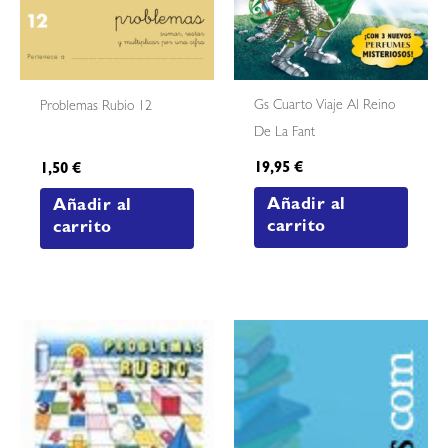
Gs Cuarto Viaje Al Reino
Problemas Rubio 12
De La Fant
19,95
€
1,50
€
Añadir al
Añadir al
carrito
carrito