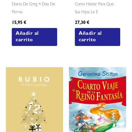
Diario De Greg 4 Dias De
Como Hablar Para Que
Perros
Sus Hijos Le E
15,95
€
27,30
€
Añadir al
Añadir al
carrito
carrito