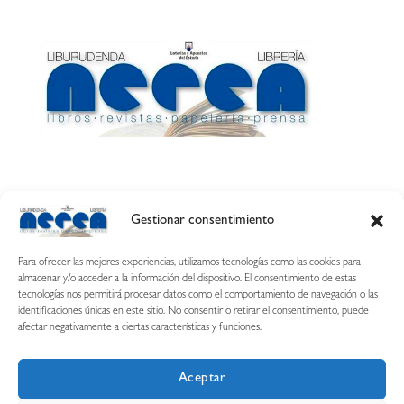
Gestionar consentimiento
Calle Esquíroz, 27
31007 Pamplona ·
(Cómo llegar)
Para ofrecer las mejores experiencias, utilizamos tecnologías como las cookies para
687 54 31 70
almacenar y/o acceder a la información del dispositivo. El consentimiento de estas
tecnologías nos permitirá procesar datos como el comportamiento de navegación o las
nerearetamonge@gmail.com
identificaciones únicas en este sitio. No consentir o retirar el consentimiento, puede
afectar negativamente a ciertas características y funciones.
Aceptar
Copyright © 2026 Librería Nerea