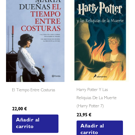
Harry Potter Y Las
El Tiempo Entre Costuras
Reliquias De La Muerte
(harry Potter 7)
22,00
€
23,95
€
Añadir al
Añadir al
carrito
carrito