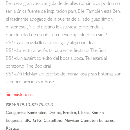
Pero esa gran casa cargada de detalles románticos podría no
ser la única fuente de inspiración para Elle. También está Ben,
el fascinante abogado de la puerta de al lado, guapísimo y
misterioso. ¿Y si el destino le estuviese ofreciendo la
oportunidad de escribir un nuevo capítulo de su vida?
????? «Una novela llena de magia y alegría.» Heat
????? «La lectura perfecta para estas fiestas.» The Sun
????? «Un auténtico éxito del boca a boca. Te llegará al
corazón.» The Booktrail
????? «Ali McNamara escribe de maravillosa y sus historias son
siempre preciosas.» Rose
Sin existencias
ISBN:
979-13-87575-37-3
Categorías:
Romantico
,
Drama
,
Erotico
,
Libros
,
Roman
Etiquetas:
BIC-GTG
,
Castellano
,
Newton Compton Editores
,
Rústica