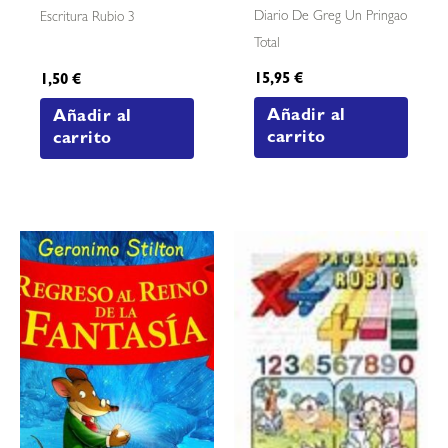
Diario De Greg Un Pringao
Escritura Rubio 3
Total
15,95
€
1,50
€
Añadir al
Añadir al
carrito
carrito