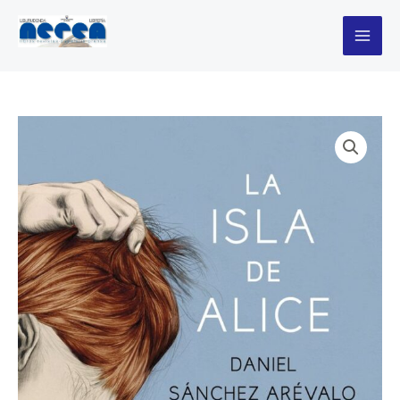
Ir
al
contenido