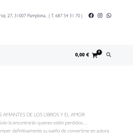
roz, 27, 31007 Pamplona, | T.
687 54 31 70
|
0,00
€
AMANTES DE LOS LIBROS Y EL AMOR
 Solo la encontrarán quienes estén perdidos…
romper definitivamente su sueño de convertirse en autora