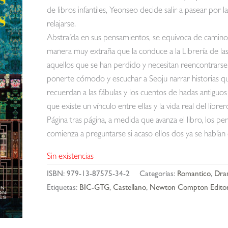
de libros infantiles, Yeonseo decide salir a pasear por l
relajarse.
Abstraída en sus pensamientos, se equivoca de camino
manera muy extraña que la conduce a la Librería de las 
aquellos que se han perdido y necesitan reencontrars
ponerte cómodo y escuchar a Seoju narrar historias que 
recuerdan a las fábulas y los cuentos de hadas antiguos
que existe un vínculo entre ellas y la vida real del librer
Página tras página, a medida que avanza el libro, los pe
comienza a preguntarse si acaso ellos dos ya se había
Sin existencias
ISBN:
979-13-87575-34-2
Categorías:
Romantico
,
Dra
Etiquetas:
BIC-GTG
,
Castellano
,
Newton Compton Edito