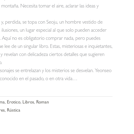
a montaña. Necesita tomar el aire, aclarar las ideas y
 y, perdida, se topa con Seoju, un hombre vestido de
ilusiones, un lugar especial al que solo pueden acceder
e. Aquí no es obligatorio comprar nada, pero puedes
lee de un singular libro. Estas, misteriosas e inquietantes,
 y revelan con delicadeza ciertos detalles que sugieren
o.
rsonajes se entrelazan y los misterios se desvelan. Yeonseo
n conocido en el pasado, o en otra vida…
ma
,
Erotico
,
Libros
,
Roman
res
,
Rústica