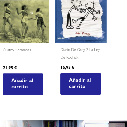
Diario De Greg 2 La Ley
Cuatro Hermanas
De Rodrick
15,95
€
21,95
€
Añadir al
Añadir al
carrito
carrito