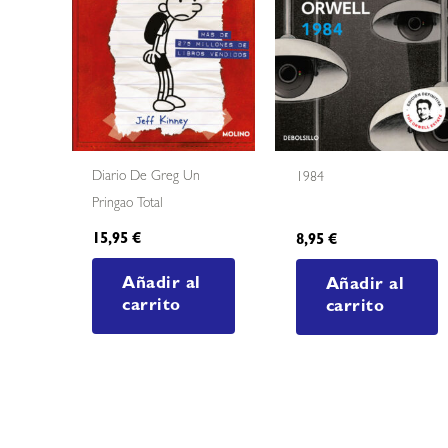
Diario De Greg Un
1984
Pringao Total
15,95
€
8,95
€
Añadir al
Añadir al
carrito
carrito