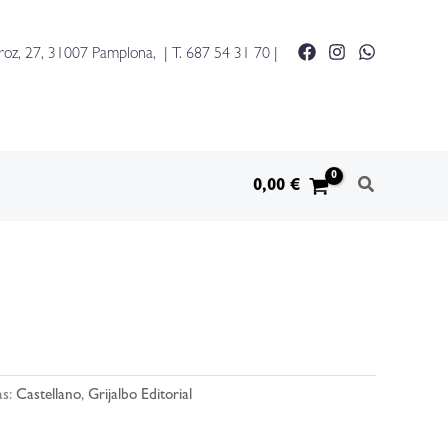
roz, 27, 31007 Pamplona, | T.
687 54 31 70
|
0,00
€
as:
Castellano
,
Grijalbo Editorial