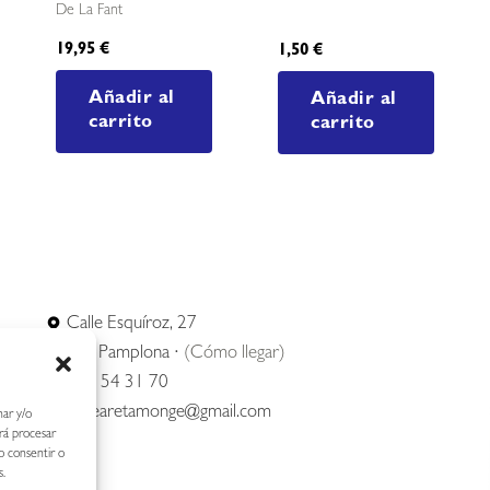
De La Fant
19,95
€
1,50
€
Añadir al
Añadir al
carrito
carrito
Calle Esquíroz, 27
31007 Pamplona ·
(Cómo llegar)
687 54 31 70
nerearetamonge@gmail.com
nar y/o
irá procesar
o consentir o
s.