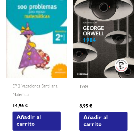
EP 2 Vacaciones Santillana
1984
Matemati
14,96
€
8,95
€
Añadir al
Añadir al
carrito
carrito