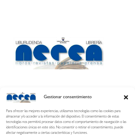
Gestionar consentimiento
Calle Esquíroz, 27
31007 Pamplona ·
(Cómo llegar)
Para ofrecer las mejores experiencias, utilizamos tecnologías como las cookies para
687 54 31 70
almacenar y/o acceder a la información del dispositivo. El consentimiento de estas
tecnologías nos permitirá procesar datos como el comportamiento de navegación o las
nerearetamonge@gmail.com
identificaciones únicas en este sitio. No consentir o retirar el consentimiento, puede
afectar negativamente a ciertas características y funciones.