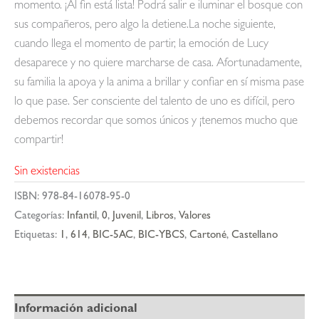
momento. ¡Al fin está lista! Podrá salir e iluminar el bosque con
sus compañeros, pero algo la detiene.La noche siguiente,
cuando llega el momento de partir, la emoción de Lucy
desaparece y no quiere marcharse de casa. Afortunadamente,
su familia la apoya y la anima a brillar y confiar en sí misma pase
lo que pase. Ser consciente del talento de uno es difícil, pero
debemos recordar que somos únicos y ¡tenemos mucho que
compartir!
Sin existencias
ISBN:
978-84-16078-95-0
Categorías:
Infantil
,
0
,
Juvenil
,
Libros
,
Valores
Etiquetas:
1
,
614
,
BIC-5AC
,
BIC-YBCS
,
Cartoné
,
Castellano
Información adicional