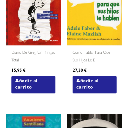
Diario De Greg Un Pringao
Como Hablar Para Que
Total
Sus Hijos Le E
15,95
€
27,30
€
Añadir al
Añadir al
carrito
carrito