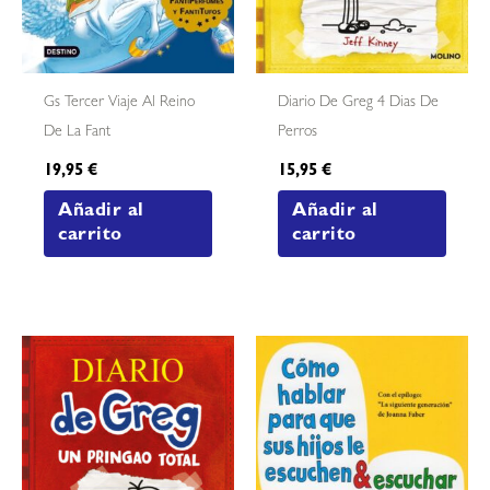
Gs Tercer Viaje Al Reino
Diario De Greg 4 Dias De
De La Fant
Perros
19,95
€
15,95
€
Añadir al
Añadir al
carrito
carrito