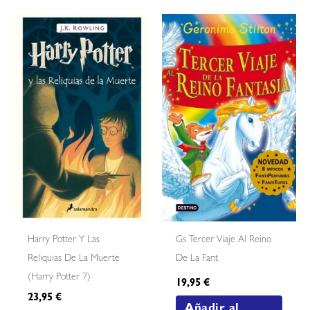
Harry Potter Y Las
Gs Tercer Viaje Al Reino
Reliquias De La Muerte
De La Fant
(harry Potter 7)
19,95
€
23,95
€
Añadir al