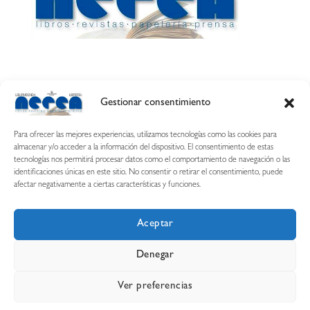
Gestionar consentimiento
Calle Esquíroz, 27
31007 Pamplona ·
(Cómo llegar)
Para ofrecer las mejores experiencias, utilizamos tecnologías como las cookies para
687 54 31 70
almacenar y/o acceder a la información del dispositivo. El consentimiento de estas
tecnologías nos permitirá procesar datos como el comportamiento de navegación o las
nerearetamonge@gmail.com
identificaciones únicas en este sitio. No consentir o retirar el consentimiento, puede
afectar negativamente a ciertas características y funciones.
Aceptar
Copyright © 2026 Librería Nerea
Denegar
Aviso legal
Condiciones de uso y compra
Ver preferencias
Declaración de privacidad