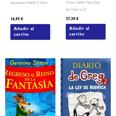
Como Hablar Para Que
Vacaciones Infantil 4 Años
Sus Hijos Le E
27,30
€
16,95
€
Añadir al
Añadir al
carrito
carrito