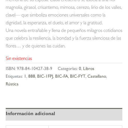
memoria de su esposa. Cada encuentro se asocia a una flor —
magnolia, girasol, crisantemo, mimosa, cerezo, lirio de los valles,
clavel— que simboliza emociones universales como la
dignidad, la esperanza, el duelo, el amor y la gratitud.
Una novela entrañable y llena de pequeños milagros cotidianos
que celebra la resiliencia, la bondad y la fuerza silenciosa de las
flores… y de quienes las cuidan.
Sin existencias
ISBN:
978-84-10427-38-9
Categorías:
0
,
Libros
Etiquetas:
1
,
888
,
BIC-1FPJ
,
BIC-FA
,
BIC-FYT
,
Castellano
,
Rústica
Información adicional