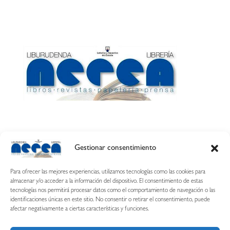
Gestionar consentimiento
Calle Esquíroz, 27
31007 Pamplona ·
(Cómo llegar)
Para ofrecer las mejores experiencias, utilizamos tecnologías como las cookies para
687 54 31 70
almacenar y/o acceder a la información del dispositivo. El consentimiento de estas
tecnologías nos permitirá procesar datos como el comportamiento de navegación o las
nerearetamonge@gmail.com
identificaciones únicas en este sitio. No consentir o retirar el consentimiento, puede
afectar negativamente a ciertas características y funciones.