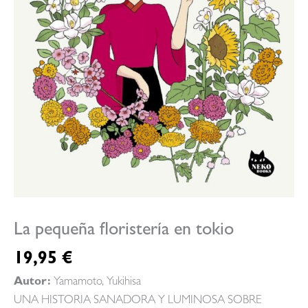
La pequeña floristería en tokio
19,95
€
Autor:
Yamamoto, Yukihisa
UNA HISTORIA SANADORA Y LUMINOSA SOBRE