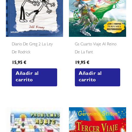
Diario De Greg 2 La Ley
Gs Cuarto Viaje Al Reino
De Rodrick
De La Fant
15,95
€
19,95
€
Añadir al
Añadir al
carrito
carrito