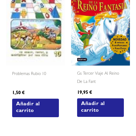
Gs Tercer Viaje Al Reino
Problemas Rubio 10
De La Fant
19,95
€
1,50
€
Añadir al
Añadir al
carrito
carrito