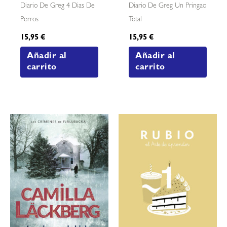
Diario De Greg 4 Dias De
Diario De Greg Un Pringao
Perros
Total
15,95
€
15,95
€
Añadir al
Añadir al
carrito
carrito