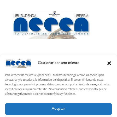
Gestionar consentimiento
Calle Esquíroz, 27
31007 Pamplona ·
(Cómo llegar)
Para ofrecer las mejores experiencias, utilizamos tecnologías como las cookies para
687 54 31 70
almacenar y/o acceder a la información del dispositivo. El consentimiento de estas
tecnologías nos permitirá procesar datos como el comportamiento de navegación o las
nerearetamonge@gmail.com
identificaciones únicas en este sitio. No consentir o retirar el consentimiento, puede
afectar negativamente a ciertas características y funciones.
Aceptar
Copyright © 2026 Librería Nerea