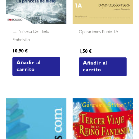
La Princesa De Hielo
Operaciones Rubio 1A
Embolsillo
10,90
€
1,50
€
Añadir al
Añadir al
carrito
carrito