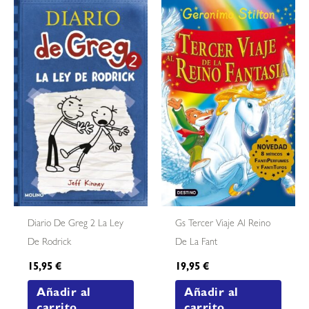
Diario De Greg 2 La Ley
Gs Tercer Viaje Al Reino
De Rodrick
De La Fant
15,95
€
19,95
€
Añadir al
Añadir al
carrito
carrito