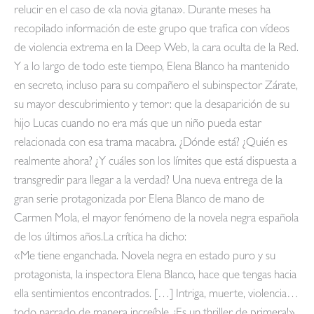
relucir en el caso de «la novia gitana». Durante meses ha
recopilado información de este grupo que trafica con vídeos
de violencia extrema en la Deep Web, la cara oculta de la Red.
Y a lo largo de todo este tiempo, Elena Blanco ha mantenido
en secreto, incluso para su compañero el subinspector Zárate,
su mayor descubrimiento y temor: que la desaparición de su
hijo Lucas cuando no era más que un niño pueda estar
relacionada con esa trama macabra. ¿Dónde está? ¿Quién es
realmente ahora? ¿Y cuáles son los límites que está dispuesta a
transgredir para llegar a la verdad? Una nueva entrega de la
gran serie protagonizada por Elena Blanco de mano de
Carmen Mola, el mayor fenómeno de la novela negra española
de los últimos años.La crítica ha dicho:
«Me tiene enganchada. Novela negra en estado puro y su
protagonista, la inspectora Elena Blanco, hace que tengas hacia
ella sentimientos encontrados. […] Intriga, muerte, violencia…
todo narrado de manera increíble. ¡Es un thriller de primera!»