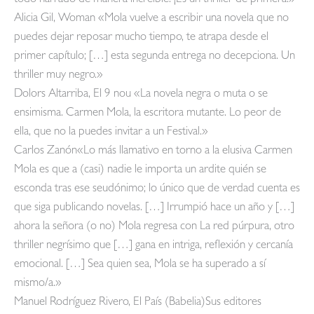
Alicia Gil, Woman «Mola vuelve a escribir una novela que no
puedes dejar reposar mucho tiempo, te atrapa desde el
primer capítulo; […] esta segunda entrega no decepciona. Un
thriller muy negro.»
Dolors Altarriba, El 9 nou «La novela negra o muta o se
ensimisma. Carmen Mola, la escritora mutante. Lo peor de
ella, que no la puedes invitar a un Festival.»
Carlos Zanón«Lo más llamativo en torno a la elusiva Carmen
Mola es que a (casi) nadie le importa un ardite quién se
esconda tras ese seudónimo; lo único que de verdad cuenta es
que siga publicando novelas. […] Irrumpió hace un año y […]
ahora la señora (o no) Mola regresa con La red púrpura, otro
thriller negrísimo que […] gana en intriga, reflexión y cercanía
emocional. […] Sea quien sea, Mola se ha superado a sí
mismo/a.»
Manuel Rodríguez Rivero, El País (Babelia)Sus editores