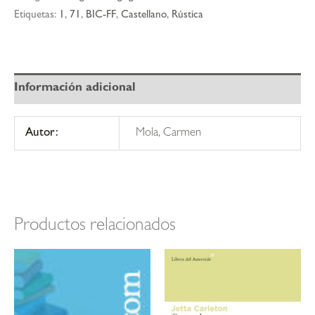
novia
Etiquetas:
1
,
71
,
BIC-FF
,
Castellano
,
Rústica
gitana
2)
cantidad
Información adicional
Autor:
Mola, Carmen
Productos relacionados