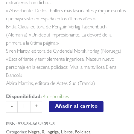
extranjeros han dicho…
«Absorbente. De los thrillers más fascinantes y mejor escritos
que haya visto en España en los últimos años.»
Britta Claus, editora de Penguin Verlag Taschenbuch
(Alemania) «Un debut impresionante. La devoré de la
primera a la última página.»
Siren Maroy, editora de Gyldendal Norsk Forlag (Noruega)
«Escalofriante y terriblemente ingeniosa. Naceun nuevo
personaje en la escena policiaca: ¡Viva la maravillosa Elena
Blanco!»
Alzira Martins, editora de Actes-Sud (Francia)
Disponibilidad:
4 disponibles
La
Añadir al carrito
-
+
red
púrpura
ISBN:
978-84-663-5093-8
(la
Categorías:
Negra
,
0
,
Ingriga
,
Libros
,
Policiaca