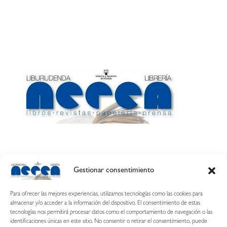
Gestionar consentimiento
Calle Esquíroz, 27
31007 Pamplona ·
(Cómo llegar)
Para ofrecer las mejores experiencias, utilizamos tecnologías como las cookies para
687 54 31 70
almacenar y/o acceder a la información del dispositivo. El consentimiento de estas
tecnologías nos permitirá procesar datos como el comportamiento de navegación o las
nerearetamonge@gmail.com
identificaciones únicas en este sitio. No consentir o retirar el consentimiento, puede