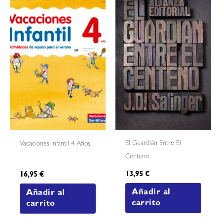
El Guardián Entre El
Vacaciones Infantil 4 Años
Centeno
13,95
€
16,95
€
Añadir al
Añadir al
carrito
carrito