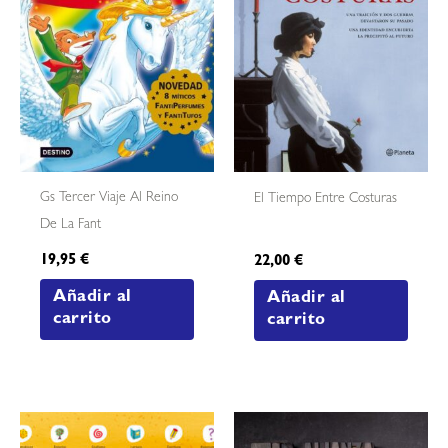
Gs Tercer Viaje Al Reino
El Tiempo Entre Costuras
De La Fant
19,95
€
22,00
€
Añadir al
Añadir al
carrito
carrito