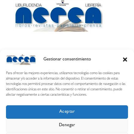
Gestionar consentimiento
Calle Esquíroz, 27
31007 Pamplona ·
(Cómo llegar)
Para ofrecer las mejores experiencias, utilizamos tecnologías como las cookies para
687 54 31 70
almacenar y/o acceder a la información del dispositivo. El consentimiento de estas
tecnologías nos permitirá procesar datos como el comportamiento de navegación o las
nerearetamonge@gmail.com
identificaciones únicas en este sitio. No consentir o retirar el consentimiento, puede
afectar negativamente a ciertas características y funciones.
Aceptar
Copyright © 2026 Librería Nerea
Denegar
Aviso legal