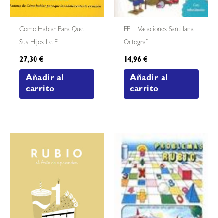
Como Hablar Para Que
EP 1 Vacaciones Santillana
Sus Hijos Le E
Ortograf
27,30
€
14,96
€
Añadir al
Añadir al
carrito
carrito