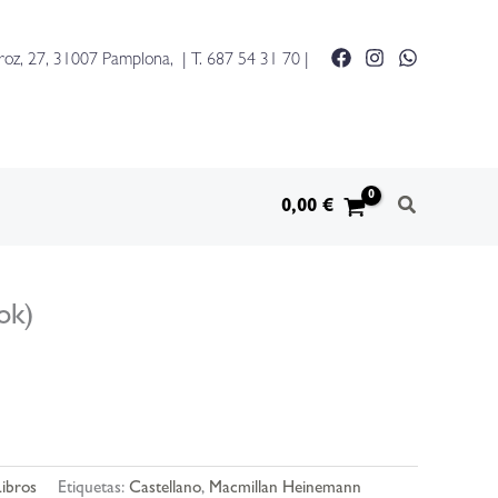
roz, 27, 31007 Pamplona, | T.
687 54 31 70
|
0,00
€
ok)
Libros
Etiquetas:
Castellano
,
Macmillan Heinemann