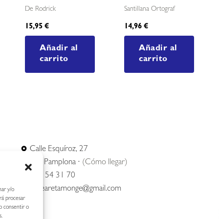
De Rodrick
Santillana Ortograf
15,95
€
14,96
€
Añadir al
Añadir al
carrito
carrito
Calle Esquíroz, 27
31007 Pamplona ·
(Cómo llegar)
687 54 31 70
nerearetamonge@gmail.com
nar y/o
irá procesar
o consentir o
s.