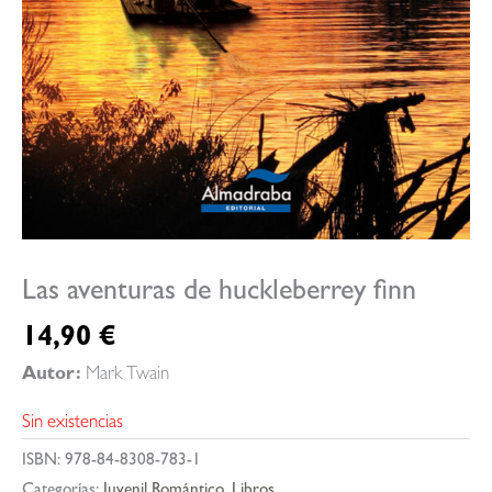
Las aventuras de huckleberrey finn
14,90
€
Autor:
Mark Twain
Sin existencias
ISBN:
978-84-8308-783-1
Categorías:
Juvenil Romántico
,
Libros