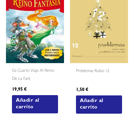
Gs Cuarto Viaje Al Reino
Problemas Rubio 12
De La Fant
19,95
€
1,50
€
Añadir al
Añadir al
carrito
carrito