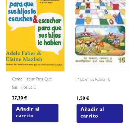
Como Hablar Para Que
Problemas Rubio 10
Sus Hijos Le E
27,30
€
1,50
€
Añadir al
Añadir al
carrito
carrito