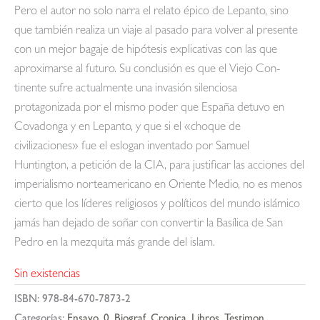
Pero el autor no solo narra el relato épico de Lepanto, sino
que también realiza un viaje al pasado para volver al presente
con un mejor bagaje de hipótesis ex­plicativas con las que
aproximarse al futuro. Su conclusión es que el Viejo Con­
tinente sufre actualmente una invasión silenciosa
protagonizada por el mismo poder que España detuvo en
Covadonga y en Lepanto, y que si el «choque de
civilizaciones» fue el eslogan inventado por Samuel
Huntington, a petición de la CIA, para justificar las acciones del
imperialismo norteamericano en Oriente Medio, no es menos
cierto que los líderes religiosos y políticos del mundo islá­mico
jamás han dejado de soñar con convertir la Basílica de San
Pedro en la mezquita más grande del islam.
Sin existencias
ISBN:
978-84-670-7873-2
Categorías:
Ensayo
,
0
,
Biograf
,
Cronica
,
Libros
,
Testimon