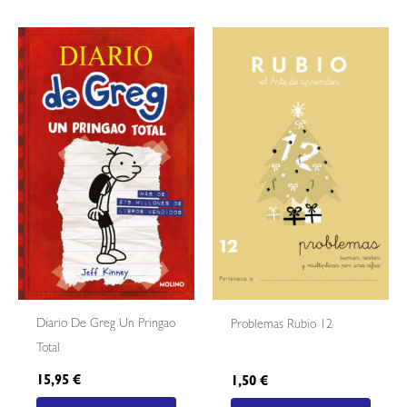
Diario De Greg Un Pringao
Problemas Rubio 12
Total
15,95
€
1,50
€