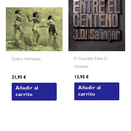
El Guardián Entre El
Cuatro Hermanas
Centeno
13,95
€
21,95
€
Añadir al
Añadir al
carrito
carrito