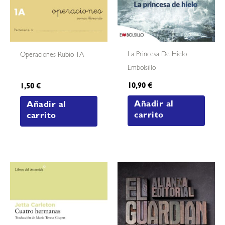
La Princesa De Hielo
Operaciones Rubio 1A
Embolsillo
10,90
€
1,50
€
Añadir al
Añadir al
carrito
carrito