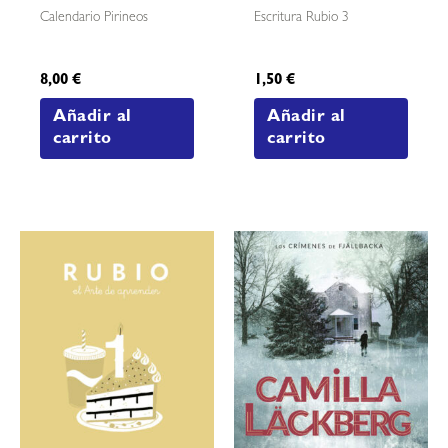
Calendario Pirineos
Escritura Rubio 3
8,00
€
1,50
€
Añadir al
Añadir al
carrito
carrito