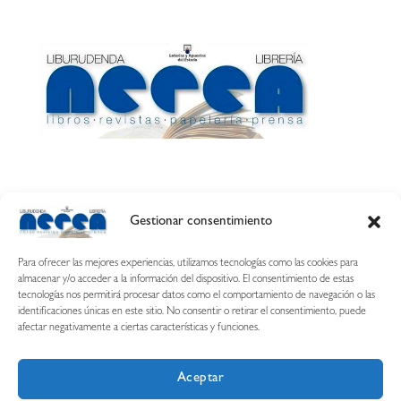
Gestionar consentimiento
Calle Esquíroz, 27
31007 Pamplona ·
(Cómo llegar)
Para ofrecer las mejores experiencias, utilizamos tecnologías como las cookies para
687 54 31 70
almacenar y/o acceder a la información del dispositivo. El consentimiento de estas
tecnologías nos permitirá procesar datos como el comportamiento de navegación o las
nerearetamonge@gmail.com
identificaciones únicas en este sitio. No consentir o retirar el consentimiento, puede
afectar negativamente a ciertas características y funciones.
Aceptar
Copyright © 2026 Librería Nerea