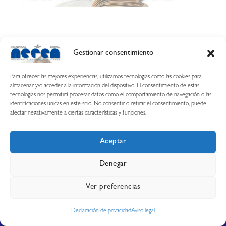
Gestionar consentimiento
Calle Esquíroz, 27
31007 Pamplona ·
(Cómo llegar)
Para ofrecer las mejores experiencias, utilizamos tecnologías como las cookies para
687 54 31 70
almacenar y/o acceder a la información del dispositivo. El consentimiento de estas
tecnologías nos permitirá procesar datos como el comportamiento de navegación o las
nerearetamonge@gmail.com
identificaciones únicas en este sitio. No consentir o retirar el consentimiento, puede
afectar negativamente a ciertas características y funciones.
Aceptar
Copyright © 2026 Librería Nerea
Denegar
Aviso legal
Condiciones de uso y compra
Ver preferencias
Declaración de privacidad
Política de cookies
Declaración de privacidad
Aviso legal