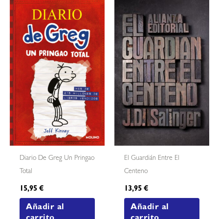
Diario De Greg Un Pringao
El Guardián Entre El
Total
Centeno
15,95
€
13,95
€
Añadir al
Añadir al
carrito
carrito