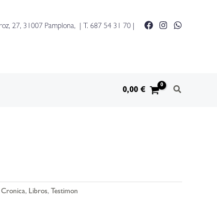
roz, 27, 31007 Pamplona, | T.
687 54 31 70
|
0,00
€
,
Cronica
,
Libros
,
Testimon