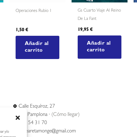
Gs Cuarto Viaje Al Reino
Operaciones Rubio 1
De La Fant
19,95
€
1,50
€
Añadir al
Añadir al
carrito
carrito
Calle Esquíroz, 27
31007 Pamplona ·
(Cómo llegar)
687 54 31 70
nerearetamonge@gmail.com
nar y/o