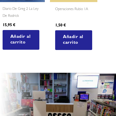
Diario De Greg 2 La Ley
Operaciones Rubio 1A
De Rodrick
15,95
€
1,50
€
Añadir al
Añadir al
carrito
carrito