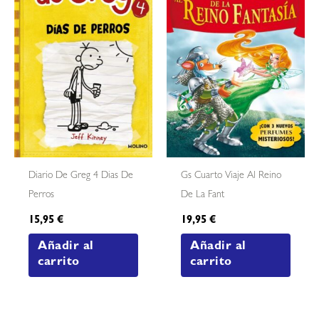
Diario De Greg 4 Dias De
Gs Cuarto Viaje Al Reino
Perros
De La Fant
15,95
€
19,95
€
Añadir al
Añadir al
carrito
carrito