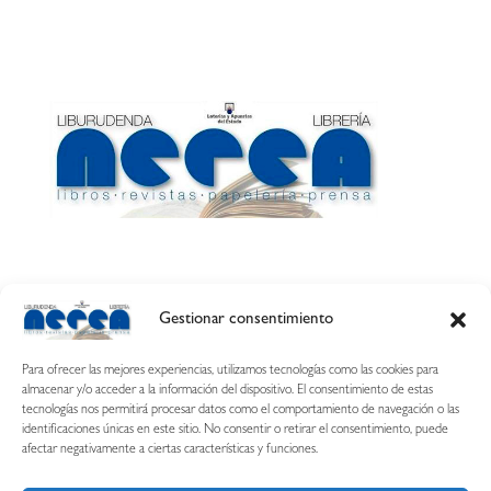
Gestionar consentimiento
Calle Esquíroz, 27
31007 Pamplona ·
(Cómo llegar)
Para ofrecer las mejores experiencias, utilizamos tecnologías como las cookies para
687 54 31 70
almacenar y/o acceder a la información del dispositivo. El consentimiento de estas
tecnologías nos permitirá procesar datos como el comportamiento de navegación o las
nerearetamonge@gmail.com
identificaciones únicas en este sitio. No consentir o retirar el consentimiento, puede
afectar negativamente a ciertas características y funciones.