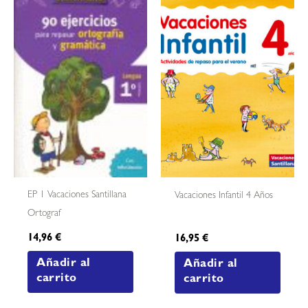
EP 1 Vacaciones Santillana
Vacaciones Infantil 4 Años
Ortograf
14,96
€
16,95
€
Añadir al
Añadir al
carrito
carrito