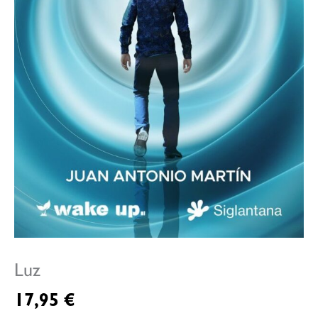
Luz
17,95
€