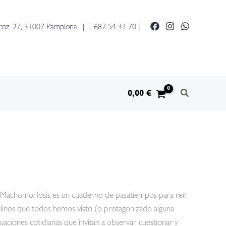
roz, 27, 31007 Pamplona, | T.
687 54 31 70
|
0,00
€
io!Machomorfosis es un cuaderno de pasatiempos para reír,
inos que todos hemos visto (o protagonizado alguna
uaciones cotidianas que invitan a observar, cuestionar y