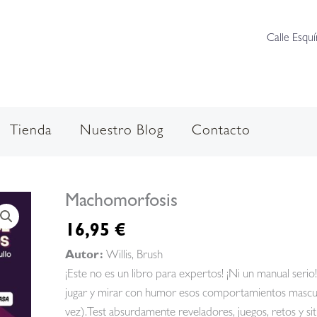
Calle Esquí
Tienda
Nuestro Blog
Contacto
Machomorfosis
16,95
€
Autor:
Willis, Brush
¡Este no es un libro para expertos! ¡Ni un manual ser
jugar y mirar con humor esos comportamientos mascul
vez).Test absurdamente reveladores, juegos, retos y sit