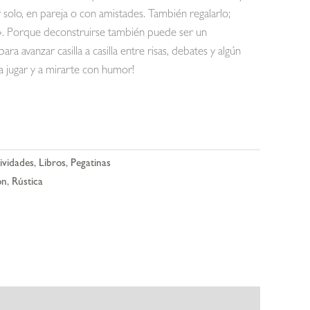
solo, en pareja o con amistades. También regalarlo;
í». Porque deconstruirse también puede ser un
ra avanzar casilla a casilla entre risas, debates y algún
 jugar y a mirarte con humor!
ividades
,
Libros
,
Pegatinas
on
,
Rústica