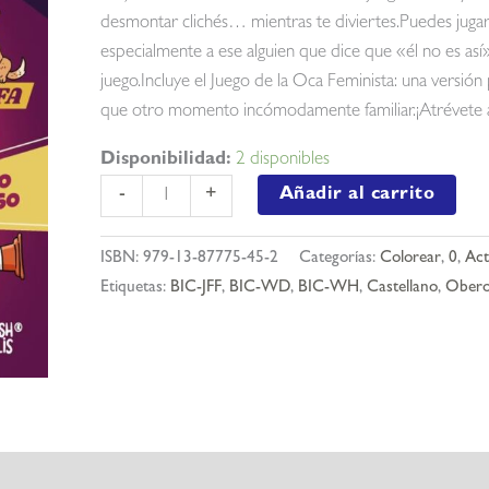
desmontar clichés… mientras te diviertes.Puedes jugar 
especialmente a ese alguien que dice que «él no es as
juego.Incluye el Juego de la Oca Feminista: una versión pa
que otro momento incómodamente familiar.¡Atrévete a
Disponibilidad:
2 disponibles
Machomorfosis
Añadir al carrito
-
+
cantidad
ISBN:
979-13-87775-45-2
Categorías:
Colorear
,
0
,
Act
Etiquetas:
BIC-JFF
,
BIC-WD
,
BIC-WH
,
Castellano
,
Ober