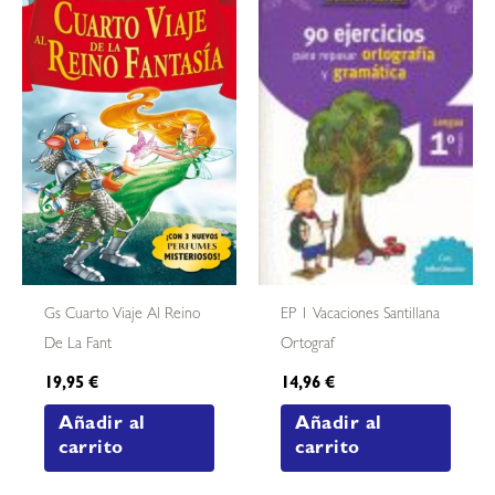
Gs Cuarto Viaje Al Reino
EP 1 Vacaciones Santillana
De La Fant
Ortograf
19,95
€
14,96
€
Añadir al
Añadir al
carrito
carrito