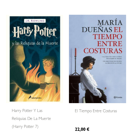
Harry Potter Y Las
El Tiempo Entre Costuras
Reliquias De La Muerte
(harry Potter 7)
22,00
€