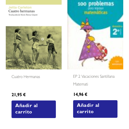
EP 2 Vacaciones Santillana
Cuatro Hermanas
Matemati
14,96
€
21,95
€
Añadir al
Añadir al
carrito
carrito