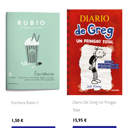
Diario De Greg Un Pringao
Escritura Rubio 3
Total
15,95
€
1,50
€