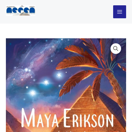
Ir
2
al
codigo
contenido
de
la
piramid
cantidad