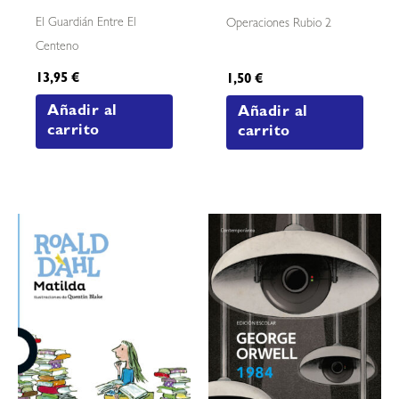
El Guardián Entre El
Operaciones Rubio 2
Centeno
13,95
€
1,50
€
Añadir al
Añadir al
carrito
carrito