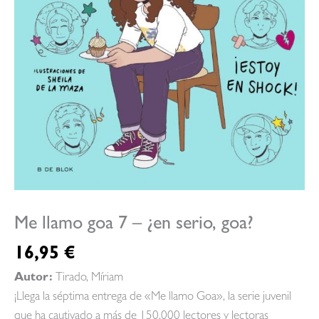
Me llamo goa 7 – ¿en serio, goa?
16,95
€
Autor:
Tirado, Míriam
¡Llega la séptima entrega de «Me llamo Goa», la serie juvenil
que ha cautivado a más de 150.000 lectores y lectoras