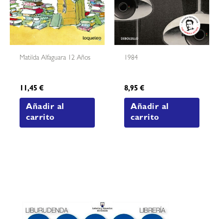
Matilda Alfaguara 12 Años
1984
11,45
€
8,95
€
Añadir al
Añadir al
carrito
carrito