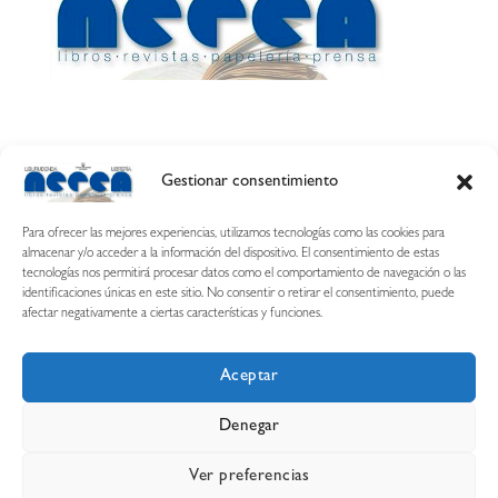
Gestionar consentimiento
Calle Esquíroz, 27
31007 Pamplona ·
(Cómo llegar)
Para ofrecer las mejores experiencias, utilizamos tecnologías como las cookies para
687 54 31 70
almacenar y/o acceder a la información del dispositivo. El consentimiento de estas
tecnologías nos permitirá procesar datos como el comportamiento de navegación o las
nerearetamonge@gmail.com
identificaciones únicas en este sitio. No consentir o retirar el consentimiento, puede
afectar negativamente a ciertas características y funciones.
Aceptar
Copyright © 2026 Librería Nerea
Denegar
Aviso legal
Condiciones de uso y compra
Ver preferencias
Declaración de privacidad