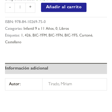
Me
Añadir al carrito
-
+
llamo
goa
ISBN:
978-84-10269-75-0
7
Categorías:
Infantil 9 a 11 Años
,
0
,
Libros
-
Etiquetas:
1
,
426
,
BIC-YFM
,
BIC-YFN
,
BIC-YFS
,
Cartoné
,
¿en
Castellano
serio,
goa?
cantidad
Información adicional
Autor:
Tirado, Míriam