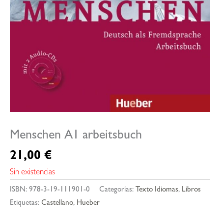
Menschen A1 arbeitsbuch
21,00
€
Sin existencias
ISBN:
978-3-19-111901-0
Categorías:
Texto Idiomas
,
Libros
Etiquetas:
Castellano
,
Hueber