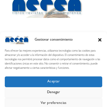
Gestionar consentimiento
Calle Esquíroz, 27
31007 Pamplona ·
(Cómo llegar)
Para ofrecer las mejores experiencias, utilizamos tecnologías como las cookies para
687 54 31 70
almacenar y/o acceder a la información del dispositivo. El consentimiento de estas
tecnologías nos permitirá procesar datos como el comportamiento de navegación o las
nerearetamonge@gmail.com
identificaciones únicas en este sitio. No consentir o retirar el consentimiento, puede
afectar negativamente a ciertas características y funciones.
Aceptar
Copyright © 2026 Librería Nerea
Denegar
Aviso legal
Condiciones de uso y compra
Ver preferencias