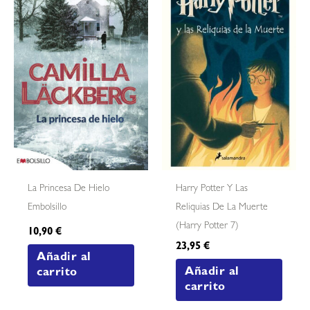
La Princesa De Hielo
Harry Potter Y Las
Embolsillo
Reliquias De La Muerte
(harry Potter 7)
10,90
€
23,95
€
Añadir al
Añadir al
carrito
carrito