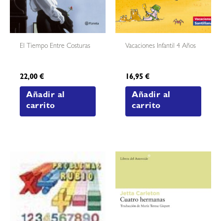
El Tiempo Entre Costuras
Vacaciones Infantil 4 Años
22,00
€
16,95
€
Añadir al
Añadir al
carrito
carrito