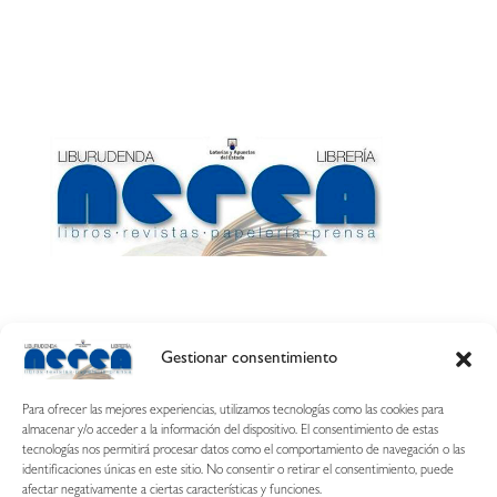
Gestionar consentimiento
Calle Esquíroz, 27
31007 Pamplona ·
(Cómo llegar)
Para ofrecer las mejores experiencias, utilizamos tecnologías como las cookies para
687 54 31 70
almacenar y/o acceder a la información del dispositivo. El consentimiento de estas
tecnologías nos permitirá procesar datos como el comportamiento de navegación o las
nerearetamonge@gmail.com
identificaciones únicas en este sitio. No consentir o retirar el consentimiento, puede
afectar negativamente a ciertas características y funciones.