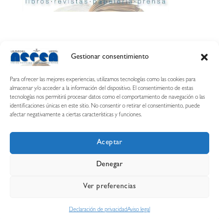
Gestionar consentimiento
Calle Esquíroz, 27
31007 Pamplona ·
(Cómo llegar)
Para ofrecer las mejores experiencias, utilizamos tecnologías como las cookies para
687 54 31 70
almacenar y/o acceder a la información del dispositivo. El consentimiento de estas
tecnologías nos permitirá procesar datos como el comportamiento de navegación o las
nerearetamonge@gmail.com
identificaciones únicas en este sitio. No consentir o retirar el consentimiento, puede
afectar negativamente a ciertas características y funciones.
Aceptar
Copyright © 2026 Librería Nerea
Denegar
Aviso legal
Condiciones de uso y compra
Ver preferencias
Declaración de privacidad
Política de cookies
Declaración de privacidad
Aviso legal