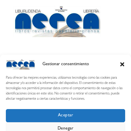
Gestionar consentimiento
Calle Esquíroz, 27
31007 Pamplona ·
(Cómo llegar)
Para ofrecer las mejores experiencias, utilizamos tecnologías como las cookies para
687 54 31 70
almacenar y/o acceder a la información del dispositivo. El consentimiento de estas
tecnologías nos permitirá procesar datos como el comportamiento de navegación o las
nerearetamonge@gmail.com
identificaciones únicas en este sitio. No consentir o retirar el consentimiento, puede
afectar negativamente a ciertas características y funciones.
Aceptar
Copyright © 2026 Librería Nerea
Denegar