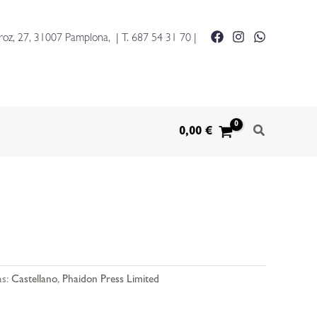
roz, 27, 31007 Pamplona, | T.
687 54 31 70
|
0,00
€
as:
Castellano
,
Phaidon Press Limited