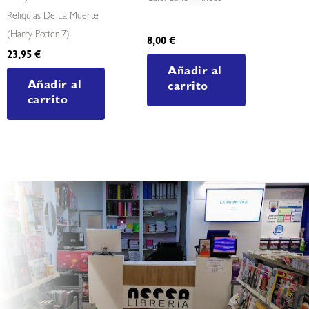
Reliquias De La Muerte
(harry Potter 7)
8,00
€
23,95
€
Añadir al
Añadir al
carrito
carrito