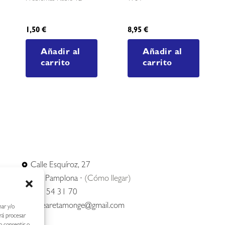
1,50
€
8,95
€
Añadir al
Añadir al
carrito
carrito
Calle Esquíroz, 27
31007 Pamplona ·
(Cómo llegar)
687 54 31 70
nerearetamonge@gmail.com
nar y/o
irá procesar