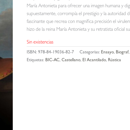
María Antonieta para ofrecer una imagen humana y dig
supuestamente, corrompía el prestigio y la autoridad d
fascinante que recrea con magnífica precisión el virulen
hizo de la reina María Antonieta y su retratista oficial s
Sin existencias
ISBN:
978-84-19036-82-7
Categorías:
Ensayo
,
Biograf
Etiquetas:
BIC-AC
,
Castellano
,
El Acantilado
,
Rústica