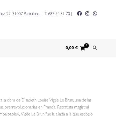
roz, 27, 31007 Pamplona, | T.
687 54 31 70
|
0,00
€
iza la obra de Élisabeth Louise Vigée Le Brun, una de las
as prerrevolucionarias en Francia. Retratista magistral
impalpable», Vigée Le Brun fue la aliada a la que escogió