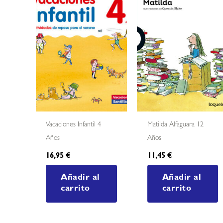
Vacaciones Infantil 4
Matilda Alfaguara 12
Años
Años
16,95
€
11,45
€
Añadir al
Añadir al
carrito
carrito