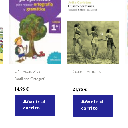
EP 1 Vacaciones
Cuatro Hermanas
Santillana Ortograf
14,96
€
21,95
€
Añadir al
Añadir al
carrito
carrito