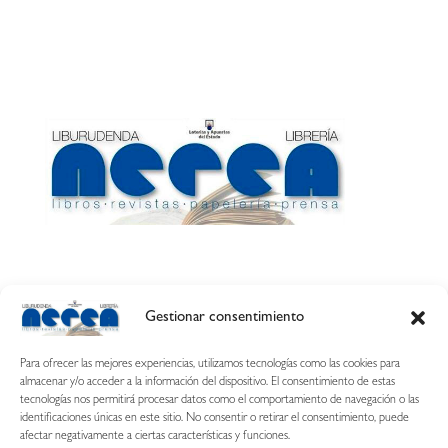
Gestionar consentimiento
Calle Esquíroz, 27
31007 Pamplona ·
(Cómo llegar)
Para ofrecer las mejores experiencias, utilizamos tecnologías como las cookies para
687 54 31 70
almacenar y/o acceder a la información del dispositivo. El consentimiento de estas
tecnologías nos permitirá procesar datos como el comportamiento de navegación o las
nerearetamonge@gmail.com
identificaciones únicas en este sitio. No consentir o retirar el consentimiento, puede
afectar negativamente a ciertas características y funciones.