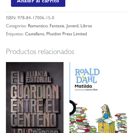
Añadir al carrito
comparte
con
ISBN:
978-84-17006-15-0
mucho
Categorías:
Romantico
,
Fantasia
,
Juvenil
,
Libros
arte
Etiquetas:
Castellano
,
Phaidon Press Limited
cantidad
Productos relacionados