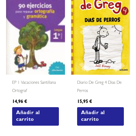
EP 1 Vacaciones Santillana
Diario De Greg 4 Dias De
Ortograf
Perros
14,96
€
15,95
€
Añadir al
Añadir al
carrito
carrito