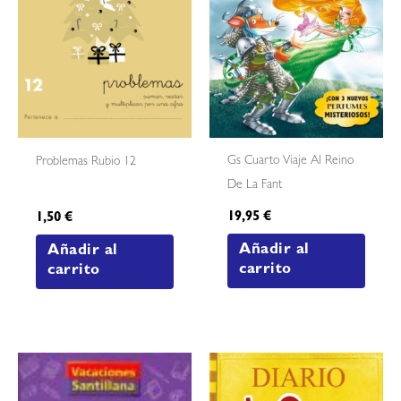
Gs Cuarto Viaje Al Reino
Problemas Rubio 12
De La Fant
19,95
€
1,50
€
Añadir al
Añadir al
carrito
carrito